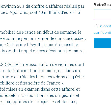
Votre Ema
viron 20% du chiffre d’affaires réalisé par
ce à Apollonia, soit 40 millions d’euros au
En cont
mmobilier de France en début de semaine, le
confidenti
étée comme personne morale dans ce dossier,
uge Catherine Lévy. Il n’a pas été possible
ts ont fait appel de ces décisions judiciaires.
ASDEVILM, une association de victimes dont
ure de l’information judiciaire, a salué « un
entière du rôle des banques » dans ce qu’elle
bilière et financière de France ».
été mises en examen dans cette affaire, et
sté, selon l’association : des dirigeants et
e, soupçonnés d’escroqueries et de faux ;