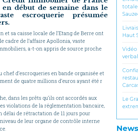
du Crédit Immobilier de France
s en début de semaine dans le
total
vaste escroquerie présumée
Sauze
rs.
Livra
 et sa caisse locale de l’Etang de Berre ont
Haut 
e cadre de l’affaire Apollonia, vaste
mmobiliers, a-t-on appris de source proche
Vidéo 
verbal
Confi
u chef d’escroqueries en bande organisée et
restau
ement de quatre millions d’euros ayant été r
Carca
he, dans les prêts qu’ils ont accordés aux
Le Gr
des violations de la réglementation bancaire,
extre
 délai de rétractation de 11 jours pour
niveau de leur organe de contrôle interne
News
ce.